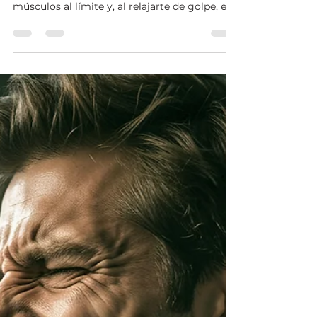
Kyomu Centro de Bienestar Integral
23 jun
3 min de lectura
¿Por qué deberías ir al
fisioterapeuta ANTES de irte
de vacaciones? Evita el
"efecto descompresión"
¿Esperando las vacaciones para descansar?
¡Cuidado! El estrés acumulado mantiene tus
músculos al límite y, al relajarte de golpe, el
cuerpo suele bloquearse. Es el "efecto
descompresión". No dejes que una lumbalgia
o un dolor de cuello te arruinen el viaje. En
Centro Kyomu (Pinar de Chamartín)
preparamos tu musculatura mediante
fisioterapia preventiva para que disfrutes de
tu descanso con total seguridad. ¡Escríbenos
por WhatsApp al 666072452 y asegura tu cita
antes de irte!