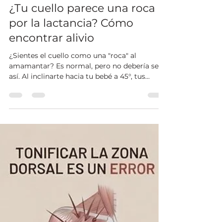
Kyomu Centro de Bienestar Integral
hace 1 día
2 min de lectura
¿Tu cuello parece una roca
por la lactancia? Cómo
encontrar alivio
¿Sientes el cuello como una "roca" al
amamantar? Es normal, pero no debería ser
así. Al inclinarte hacia tu bebé a 45°, tus
cervicales soportan hasta 22 kg de peso,
generando tensión y rigidez. En Centro
Kyomu, entendemos este esfuerzo. Nuestras
fisioterapeutas especializadas te ofrecen
evaluación postural, terapia manual para
liberar nudos musculares y ejercicios clave
para aliviar el dolor. ¡Cuida tu cuerpo para
disfrutar más de tu bebé! Reserva tu cita en
www.centrokyomu.c