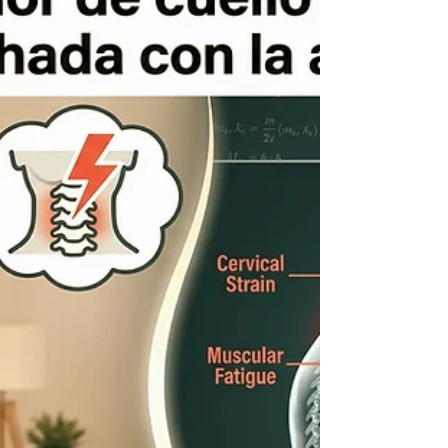
cuello: El triángulo que está
robándote la salud
¿Te despiertas con dolor de cabeza, tensión
en la mandíbula o rigidez en el cuello? El
estrés diario nos obliga a apretar los dientes
(bruxismo), sobrecargando la articulación de
la boca y la columna cervical de forma
inconsciente. En Centro Kyomu (Pinar de
Chamartín) tratamos este círculo de tensión
desde la raíz combinando fisioterapia de
ATM, terapia manual cervical y osteopatía
avanzada. ¡Libera tu cuerpo! Escríbenos por
WhatsApp al 666072452 y reserva tu cita en
Calle Qu