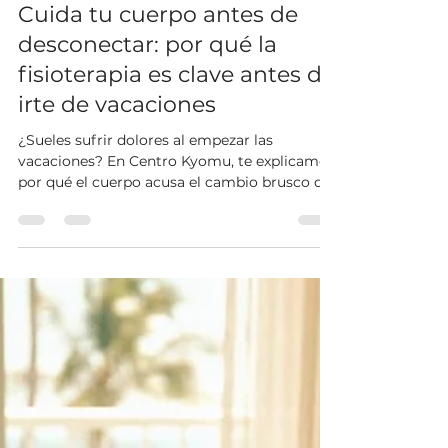
Kyomu Centro de Bienestar Integral
30 jul
3 min de lectura
Cuida tu cuerpo antes de
desconectar: por qué la
fisioterapia es clave antes de
irte de vacaciones
¿Sueles sufrir dolores al empezar las
vacaciones? En Centro Kyomu, te explicamos
por qué el cuerpo acusa el cambio brusco del
estrés laboral al descanso. Una sesión de
fisioterapia preventiva antes de viajar libera
tensiones acumuladas, corrige malas
posturas y evita lesiones estivales por cargar