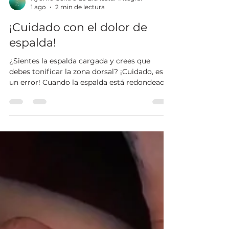
Kyomu Centro de Bienestar Integral
1 ago
2 min de lectura
¡Cuidado con el dolor de
espalda!
¿Sientes la espalda cargada y crees que
debes tonificar la zona dorsal? ¡Cuidado, es
un error! Cuando la espalda está redondeada,
esa musculatura ya sufre una sobrecarga
máxima. El verdadero origen del problema
suele estar en el acortamiento de la cadena
anterior (pecho y hombros). En Centro
Kyomu te proponemos un abordaje global:
abrir la parte delantera para que tu espalda se
relaje de forma natural. ¡Visita
www.centrokyomu.com y descúbrelo