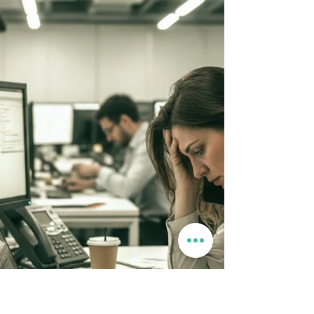
cervicales y genera contracturas. Cambiar de
almohada ayuda, pero si el músculo ya está
bloqueado, necesitas un enfoque profesional.
En Centro Kyomu (Pinar de Chamartín)
combinamos la fisioterapia avanzada y el
análisis postural para liberar tu cuello y
devolverte el descanso real. ¡Escríbenos por
WhatsApp al 6660