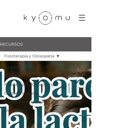
RECURSOS
Fisioterapia y Osteopatía
All Posts
Nutrición
Fisioterapia y Osteopatía
Cuidado integral
Pilates y entrenamiento
fisioterapia