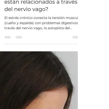
1 ago
3 min de lectura
Conexión Cuerpo-Mente:
¿Por qué tu dolor muscular
y tus problemas digestivos
están relacionados a través
del nervio vago?
El estrés crónico conecta la tensión muscular
(cuello y espalda) con problemas digestivos a
través del nervio vago, la autopista del
sistema parasimpático. En Centro Kyomu
(Madrid) abordamos este círculo vicioso
desde una perspectiva global combinando
Fisioterapia, Osteopatía y Pilates Terapéutico
para liberar las fascias, relajar el diafragma y
restaurar el equilibrio de tu sistema nervioso.
¡Trata el origen, no solo el síntoma!