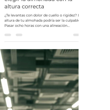
Kyomu Centro de Bienestar Integral
8 jun
3 min de lectura
¿Te levantas con dolor de
cuello? La ciencia detrás de
elegir la almohada con la
altura correcta
¿Te levantas con dolor de cuello o rigidez? La
altura de tu almohada podría ser la culpable.
Pasar ocho horas con una alineación
incorrecta sobrecarga tus vértebras