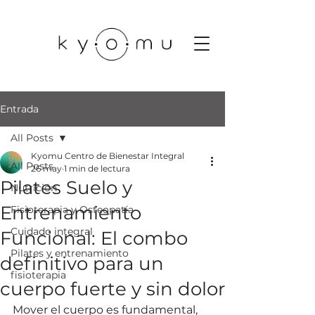
Entrada
All Posts
Kyomu Centro de Bienestar Integral
All Posts
26 may
1 min de lectura
Pilates Suelo y
Nutrición
Entrenamiento
Fisioterapia y Osteopatía
Cuidado integral
Funcional: El combo
Pilates y entrenamiento
definitivo para un
fisioterapia
cuerpo fuerte y sin dolor
Mover el cuerpo es fundamental, 