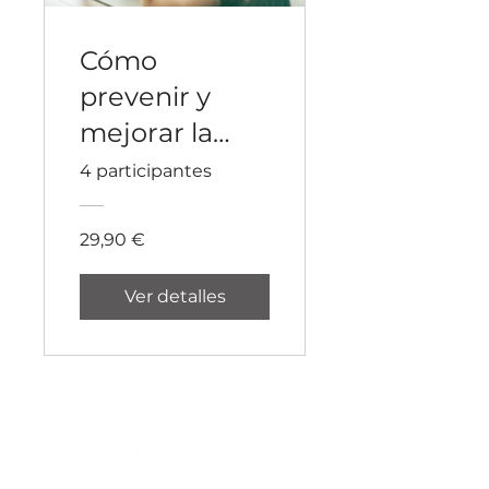
Cómo
prevenir y
mejorar la
diástasis en el
4 participantes
embarazo
29,90 €
Ver detalles